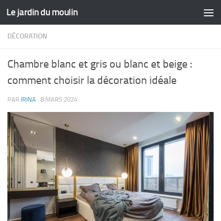
Le jardin du moulin
Skip to content
DÉCORATION
Chambre blanc et gris ou blanc et beige :
comment choisir la décoration idéale
PAR
IRINA
·
8 MARS 2024