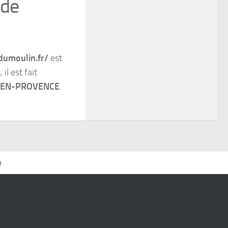
 de
dumoulin.fr/
est
il est fait
-EN-PROVENCE
.
e