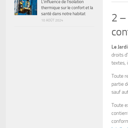
L’influence de l’isolation
thermique sur le confort et la
santé dans notre habitat
2 – 
10 AOÛT 2024
con
Le Jard
droits 
textes, 
Toute r
partie d
sauf au
Toute e
contien
conform