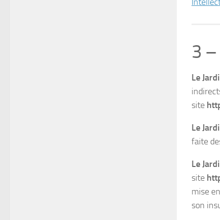
Intellec
3 –
Le Jard
indirect
site
htt
Le Jard
faite d
Le Jard
site
htt
mise en
son ins