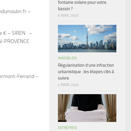
fontaine solaire pour votre
bassin ?
dumoulin.fr
–
6 AVRIL 2025
de € – SIREN : –
-EN-PROVENCE
IMMOBILIER
Régularisation d’une infraction
urbanistique : les étapes clés à
lermont-Ferrand –
suivre
4 MARS 2024
ENTREPRISE