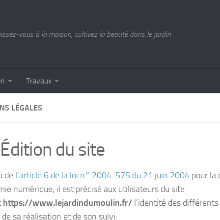
ssez-vous à la maison, cultivez la beauté dans le jardin
on
Travaux
NS LÉGALES
Édition du site
u de
l’article 6 de la loi n° 2004-575 du 21 juin 2004
pour la
ie numérique, il est précisé aux utilisateurs du site
t
https://www.lejardindumoulin.fr/
l’identité des différent
 de sa réalisation et de son suivi: