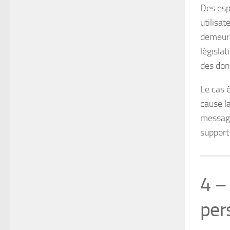
Des esp
utilisat
demeure
législat
des don
Le cas 
cause la
message
support 
4 –
per