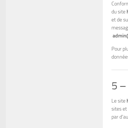
Conform
du site
et de s
message
admin@
Pour pl
données,
5 –
Le site
sites e
par d’a