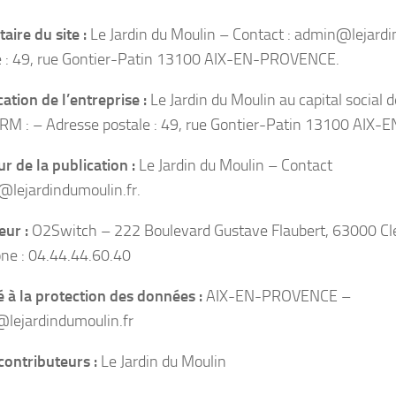
taire du site :
Le Jardin du Moulin
– Contact :
admin@lejardin
 :
49, rue Gontier-Patin 13100 AIX-EN-PROVENCE
.
cation de l’entreprise :
Le Jardin du Moulin
au capital social 
RM : – Adresse postale :
49, rue Gontier-Patin 13100 AIX
ur de la publication :
Le Jardin du Moulin
– Contact
lejardindumoulin.fr
.
ur :
O2Switch – 222 Boulevard Gustave Flaubert, 63000 C
ne : 04.44.44.60.40
 à la protection des données :
AIX-EN-PROVENCE
–
lejardindumoulin.fr
contributeurs :
Le Jardin du Moulin