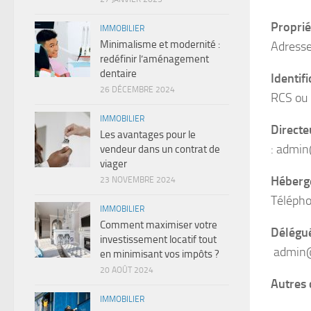
Proprié
IMMOBILIER
Minimalisme et modernité :
Adresse
redéfinir l’aménagement
dentaire
Identifi
26 DÉCEMBRE 2024
RCS ou 
IMMOBILIER
Directe
Les avantages pour le
:
admin@
vendeur dans un contrat de
viager
Héberge
23 NOVEMBRE 2024
Télépho
IMMOBILIER
Comment maximiser votre
Délégué
investissement locatif tout
admin@
en minimisant vos impôts ?
20 AOÛT 2024
Autres 
IMMOBILIER