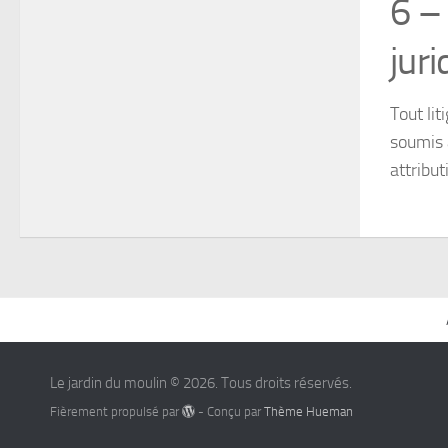
6 – 
juri
Tout lit
soumis a
attribu
Le jardin du moulin © 2026. Tous droits réservés.
Fièrement propulsé par
- Conçu par
Thème Hueman