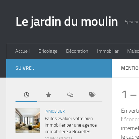
Skip to content
Le jardin du moulin
Épanoui
Accueil
Bricolage
Décoration
Immobilier
Mais
SUIVRE :
MENTIO
1 – 
En vert
IMMOBILIER
Faites évaluer votre bien
l’économ
immobilier par une agence
interne
immobilière à Bruxelles
le cadre
27 JANVIER 2025