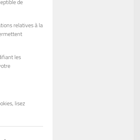
eptible de
tions relatives à la
permettent
fiant les
votre
kies, lisez