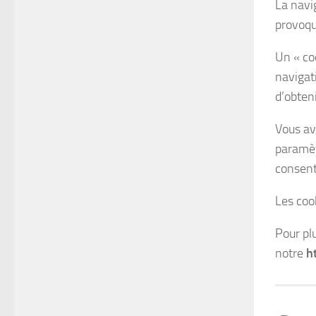
La navig
provoque
Un « coo
navigat
d’obten
Vous ave
paramèt
consen
Les coo
Pour pl
notre
h