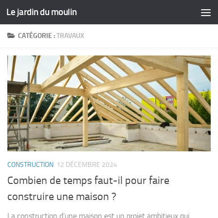
Le jardin du moulin
Skip to content
CATÉGORIE :
TRAVAUX
CONSTRUCTION
12 DÉCEMBRE 2024
Combien de temps faut-il pour faire
construire une maison ?
La construction d’une maison est un projet ambitieux qui