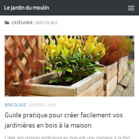
Le jardin du moulin
Skip to content
CATÉGORIE :
BRICOLAGE
BRICOLAGE
20 MARS 2026
Guide pratique pour créer facilement vos
jardinières en bois à la maison
Créer ses propres jardinières en bois est une manière à la fois