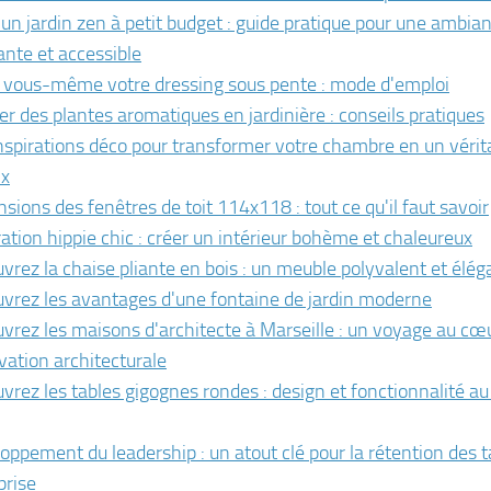
 un jardin zen à petit budget : guide pratique pour une ambia
ante et accessible
 vous-même votre dressing sous pente : mode d'emploi
ver des plantes aromatiques en jardinière : conseils pratiques
nspirations déco pour transformer votre chambre en un vérit
ix
sions des fenêtres de toit 114x118 : tout ce qu'il faut savoir
ation hippie chic : créer un intérieur bohème et chaleureux
vrez la chaise pliante en bois : un meuble polyvalent et élég
vrez les avantages d'une fontaine de jardin moderne
vrez les maisons d'architecte à Marseille : un voyage au cœ
ovation architecturale
vrez les tables gigognes rondes : design et fonctionnalité a
oppement du leadership : un atout clé pour la rétention des t
prise