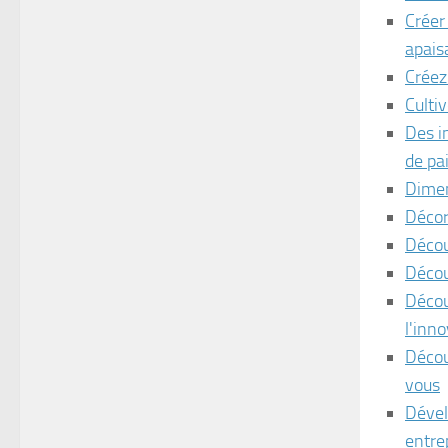
Créer
apais
Créez
Culti
Des i
de pa
Dimen
Décor
Décou
Décou
Décou
l'inn
Décou
vous
Dével
entre