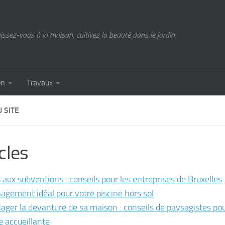
ssez-vous à la maison, cultivez la beauté dans le jardin
on
Travaux
 SITE
cles
 aux subventions : conseils pour les entreprises de Bruxelles
gement idéal pour votre piscine hors sol
ger la devanture de sa maison : conseils de paysagistes po
e accueillante