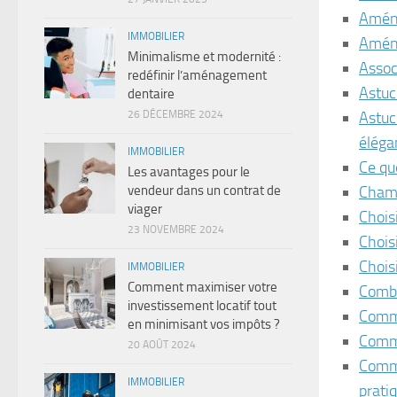
Aména
IMMOBILIER
Aména
Minimalisme et modernité :
Assoc
redéfinir l’aménagement
Astuc
dentaire
26 DÉCEMBRE 2024
Astuc
éléga
IMMOBILIER
Ce qu
Les avantages pour le
vendeur dans un contrat de
Chamb
viager
Chois
23 NOVEMBRE 2024
Chois
Chois
IMMOBILIER
Comment maximiser votre
Combi
investissement locatif tout
Comme
en minimisant vos impôts ?
Comme
20 AOÛT 2024
Comme
IMMOBILIER
prati