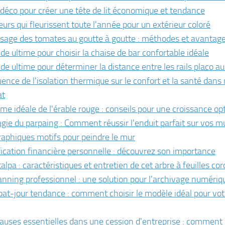
 déco pour créer une tête de lit économique et tendance
eurs qui fleurissent toute l'année pour un extérieur coloré
osage des tomates au goutte à goutte : méthodes et avantag
ide ultime pour choisir la chaise de bar confortable idéale
ide ultime pour déterminer la distance entre les rails placo a
uence de l'isolation thermique sur le confort et la santé dans
at
rme idéale de l'érable rouge : conseils pour une croissance op
gie du parpaing : Comment réussir l'enduit parfait sur vos m
raphiques motifs pour peindre le mur
fication financière personnelle : découvrez son importance
alpa : caractéristiques et entretien de cet arbre à feuilles co
anning professionnel : une solution pour l'archivage numériq
bat-jour tendance : comment choisir le modèle idéal pour votr
lauses essentielles dans une cession d'entreprise : comment 