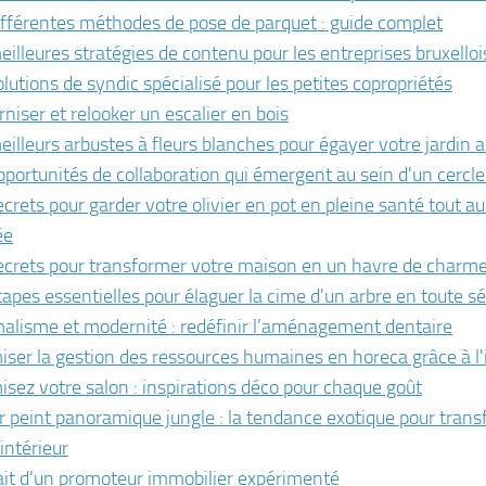
ifférentes méthodes de pose de parquet : guide complet
eilleures stratégies de contenu pour les entreprises bruxello
olutions de syndic spécialisé pour les petites copropriétés
niser et relooker un escalier en bois
eilleurs arbustes à fleurs blanches pour égayer votre jardin 
pportunités de collaboration qui émergent au sein d'un cercle 
ecrets pour garder votre olivier en pot en pleine santé tout au
ée
ecrets pour transformer votre maison en un havre de charm
tapes essentielles pour élaguer la cime d'un arbre en toute sé
alisme et modernité : redéfinir l’aménagement dentaire
iser la gestion des ressources humaines en horeca grâce à l'
isez votre salon : inspirations déco pour chaque goût
r peint panoramique jungle : la tendance exotique pour tran
intérieur
ait d'un promoteur immobilier expérimenté