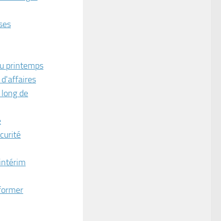
ises
au printemps
d'affaires
 long de
e
curité
intérim
sformer