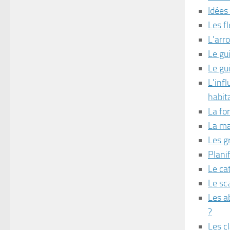
Idées
Les fl
L'arr
Le gu
Le gu
L'infl
habit
La fo
La ma
Les g
Plani
Le cat
Le sc
Les a
?
Les c