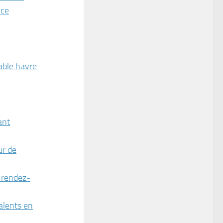
nce
able havre
ant
ur de
u rendez-
alents en