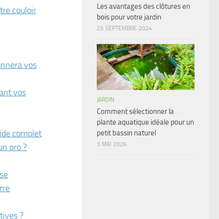
Les avantages des clôtures en
re couloir
bois pour votre jardin
25 SEPTEMBRE 2024
onnera vos
ant vos
JARDIN
Comment sélectionner la
plante aquatique idéale pour un
uide complet
petit bassin naturel
3 MAI 2026
un pro ?
ise
rre
tives ?