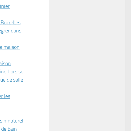
inier
 Bruxelles
tégrer dans
 la maison
maison
ine hors sol
ue de salle
r les
sin naturel
e de bain