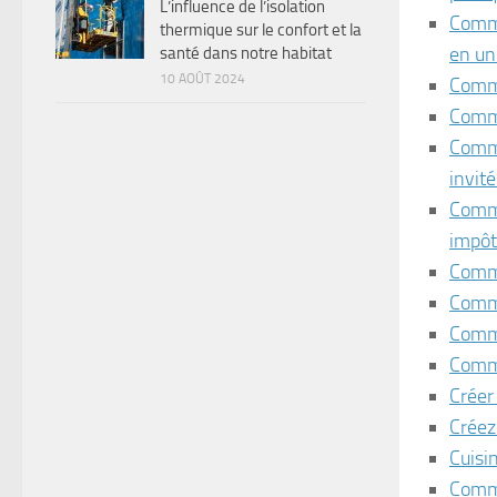
L’influence de l’isolation
Comme
thermique sur le confort et la
en un
santé dans notre habitat
10 AOÛT 2024
Comme
Comme
Comme
invité
Comme
impôt
Comme
Comme
Comme
Comme
Créer
Créez
Cuisi
Comme