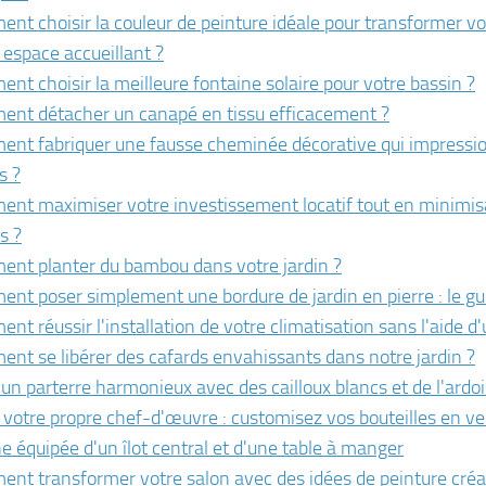
nt choisir la couleur de peinture idéale pour transformer vot
 espace accueillant ?
nt choisir la meilleure fontaine solaire pour votre bassin ?
nt détacher un canapé en tissu efficacement ?
nt fabriquer une fausse cheminée décorative qui impressi
s ?
nt maximiser votre investissement locatif tout en minimis
s ?
nt planter du bambou dans votre jardin ?
nt poser simplement une bordure de jardin en pierre : le g
nt réussir l'installation de votre climatisation sans l'aide d'
nt se libérer des cafards envahissants dans notre jardin ?
 un parterre harmonieux avec des cailloux blancs et de l'ardo
 votre propre chef-d'œuvre : customisez vos bouteilles en ve
ne équipée d'un îlot central et d'une table à manger
nt transformer votre salon avec des idées de peinture créa