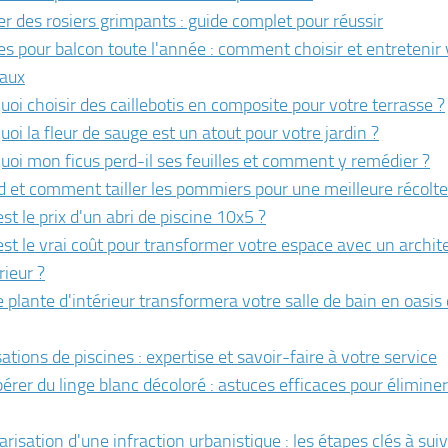
er des rosiers grimpants : guide complet pour réussir
es pour balcon toute l'année : comment choisir et entretenir
aux
uoi choisir des caillebotis en composite pour votre terrasse ?
oi la fleur de sauge est un atout pour votre jardin ?
uoi mon ficus perd-il ses feuilles et comment y remédier ?
 et comment tailler les pommiers pour une meilleure récolte
st le prix d'un abri de piscine 10x5 ?
est le vrai coût pour transformer votre espace avec un archit
rieur ?
e plante d'intérieur transformera votre salle de bain en oasis
ations de piscines : expertise et savoir-faire à votre service
érer du linge blanc décoloré : astuces efficaces pour éliminer
risation d'une infraction urbanistique : les étapes clés à sui