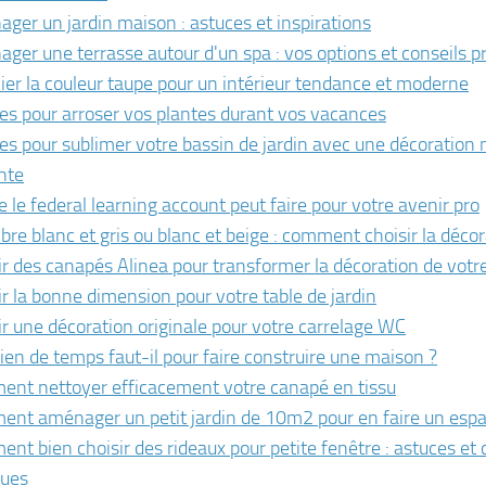
ger un jardin maison : astuces et inspirations
ger une terrasse autour d'un spa : vos options et conseils p
ier la couleur taupe pour un intérieur tendance et moderne
es pour arroser vos plantes durant vos vacances
es pour sublimer votre bassin de jardin avec une décoration n
nte
e le federal learning account peut faire pour votre avenir pro
re blanc et gris ou blanc et beige : comment choisir la décor
ir des canapés Alinea pour transformer la décoration de votr
ir la bonne dimension pour votre table de jardin
ir une décoration originale pour votre carrelage WC
en de temps faut-il pour faire construire une maison ?
nt nettoyer efficacement votre canapé en tissu
nt aménager un petit jardin de 10m2 pour en faire un espa
nt bien choisir des rideaux pour petite fenêtre : astuces et 
ques