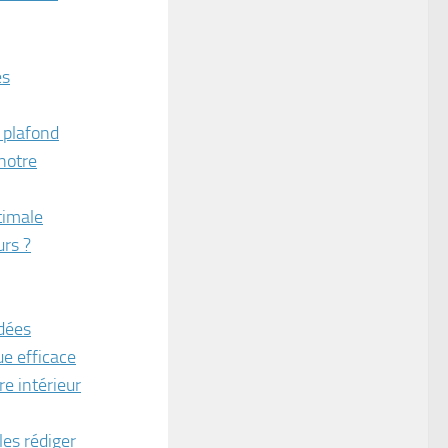
es
u plafond
 notre
timale
urs ?
rdées
ue efficace
e intérieur
les rédiger