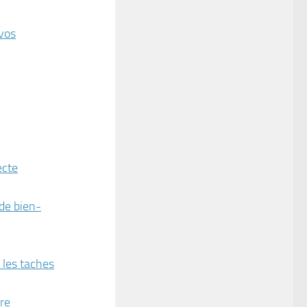
 vos
ecte
 de bien-
 les taches
vre