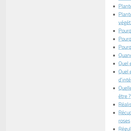
Plant
Plant
végét
Pourq
Pourqu
Pourq
Quand
Quel e
Quel 
d'inté
Quell
être ?
Réalis
Récup
roses
Régula