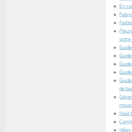
En co
Fabri
Faite
Fleurs
votre
Guide
Guide
Guide
Guide
Guide
de ba
Géran
moust
Haie 
Comme
Idées