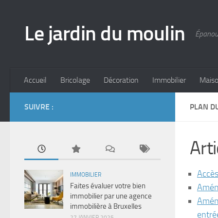
Skip to content
Le jardin du moulin
Épanoui
Accueil
Bricolage
Décoration
Immobilier
Mais
SUIVRE :
PLAN DU
Arti
Accès
IMMOBILIER
Faites évaluer votre bien
Aména
immobilier par une agence
Aména
immobilière à Bruxelles
entré
27 JANVIER 2025