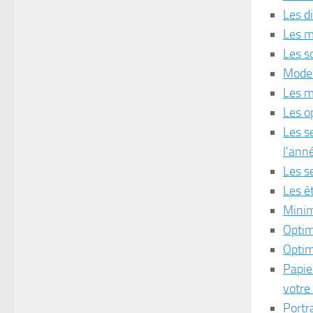
Les d
Les m
Les s
Moder
Les m
Les o
Les s
l'ann
Les s
Les é
Minim
Optim
Optim
Papie
votre 
Portr