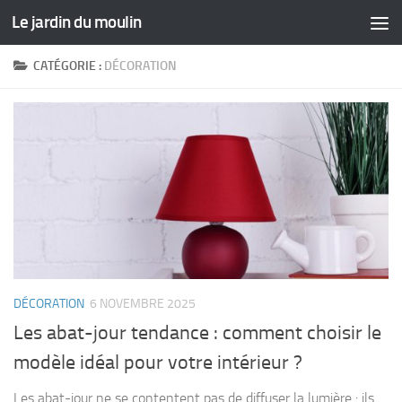
Le jardin du moulin
Skip to content
CATÉGORIE :
DÉCORATION
DÉCORATION
6 NOVEMBRE 2025
Les abat-jour tendance : comment choisir le
modèle idéal pour votre intérieur ?
Les abat-jour ne se contentent pas de diffuser la lumière : ils