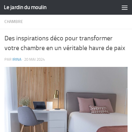
Le jardin du moulin
Skip to content
CHAMBRE
Des inspirations déco pour transformer
votre chambre en un véritable havre de paix
PAR
IRINA
·
20 MAI 2024