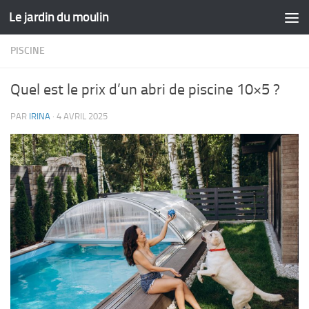
Le jardin du moulin
Skip to content
PISCINE
Quel est le prix d’un abri de piscine 10×5 ?
PAR
IRINA
·
4 AVRIL 2025