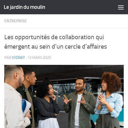
Le jardin du moulin
Skip to content
ENTREPRISE
Les opportunités de collaboration qui
émergent au sein d’un cercle d’affaires
PAR
SYDNEY
·
12 MARS 2025