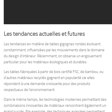
Les tendances actuelles et futures
Les tendances en matière de tables gigognes rondes évoluent
constamment, influencées par les mouvements dans le domaine
du design d’intérieur. Récemment, on observe un engouement
particulier pour les matériaux écologiques et durables.
Les tables fabriquées à partir de bois certifié FSC, de bambou, ou
d’autres matériaux recyclés gagnent en popularité car elles
répondent à une demande croissante pour des produits
respectueux de l’environnement.
Dans le même temps, les technologies modernes permettant des
combinaisons innovantes de matériaux rencontrent également un
grand succès. Par exemple, des techniques avancées permettent