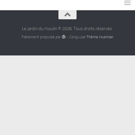
Le jardin du moulin © 2026. Tous droits réservés.
Fièrement propulsé par
- Conçu par
Thème Hueman