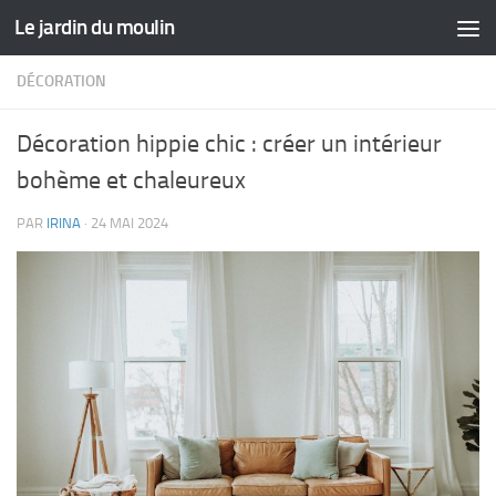
Le jardin du moulin
Skip to content
DÉCORATION
Décoration hippie chic : créer un intérieur
bohème et chaleureux
PAR
IRINA
·
24 MAI 2024